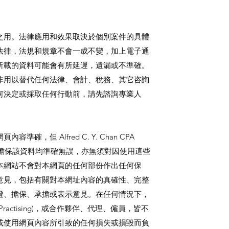
明
之用。法律應用和效果取決於個別案件的具體
法律，法規和規章不會一成不變，加上電子通
所載的資料可能會有所延遲，遺漏或不準確。
非用以替代任何法律、會計、稅務、其它咨詢
何決定或採取任何行動前，請先諮詢專業人
確，但 Alfred C. Y. Chan CPA
並不保證或擔保該資料均準確無誤，亦無須對因使用這些
本網站不會對本網頁的任何部份作出任何保
意見，包括有關對本網址內容的真確性、完整
證、擔保、承擔或表示意見。在任何情況下，
 CPA (Practising)，或合作夥伴、代理、僱員，皆不
或使用網頁內容所引致的任何損失或損毀而負