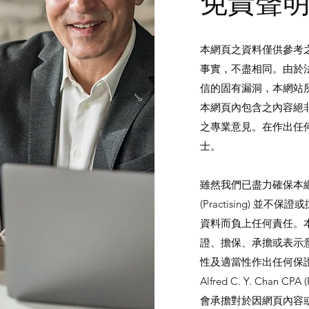
​免責聲
本網頁之資料僅供參考
事實，不盡相同。由於
信的固有漏洞，本網站
本網頁內包含之內容絕
之專業意見。在作出任
士。
雖然我們已盡力確保本網頁內容準
(Practising) 
資料而負上任何責任。
證、擔保、承擔或表示
性及適當性作出任何保
Alfred C. Y. Chan
會承擔對於因網頁內容