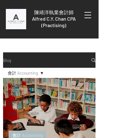
陳靖洋執業會計師
Alfred C.Y. Chan CPA
(Practising)
Blog
會計 Accounting
All Posts
alfredchancpa
稅務 Taxation
Jan 6, 2022
會計 Accounting
合規 Compliance
會計 Accounting